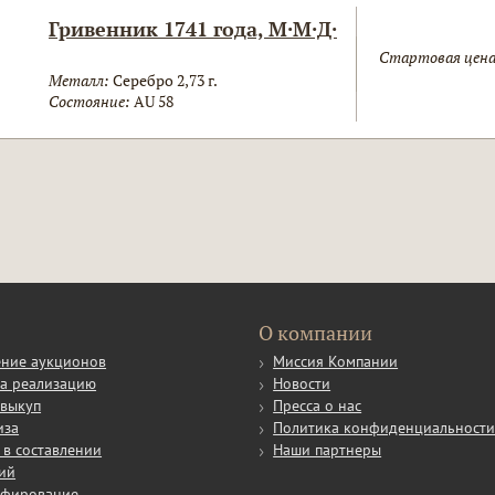
Гривенник 1741 года, М·М·Д·
Стартовая цена
Металл:
Серебро 2,73 г.
Состояние:
AU 58
О компании
ние аукционов
Миссия Компании
а реализацию
Новости
выкуп
Пресса о нас
иза
Политика конфиденциальност
в составлении
Наши партнеры
ий
афирование