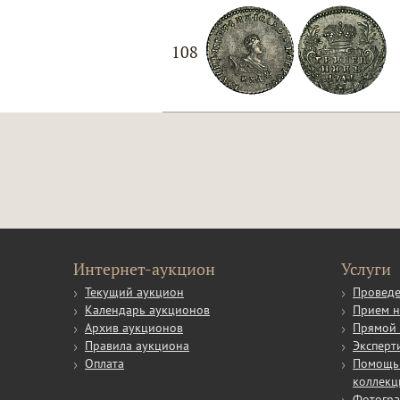
108
Интернет-аукцион
Услуги
Текущий аукцион
Проведе
Календарь аукционов
Прием н
Архив аукционов
Прямой 
Правила аукциона
Эксперт
Оплата
Помощь 
коллекц
Фотогр