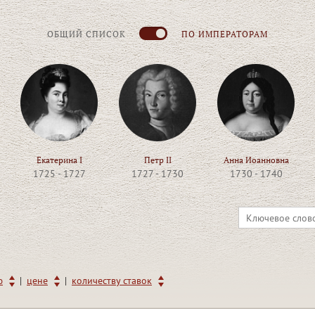
ОБЩИЙ СПИСОК
ПО ИМПЕРАТОРАМ
Екатерина I
Петр II
Анна Иоанновна
1725 - 1727
1727 - 1730
1730 - 1740
|
|
ю
цене
количеству ставок