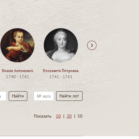
Next
Иоанн Антонович
Елизавета Петровна
Петр III
Е
1740 - 1741
1741 - 1761
1761 - 1762
1
Показать
10
|
20
|
50