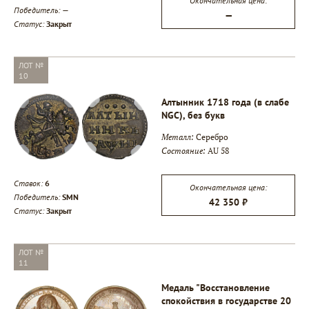
Окончательная цена:
Победитель:
—
—
Статус:
Закрыт
ЛОТ №
10
Алтынник 1718 года (в слабе
NGC), без букв
Металл:
Серебро
Состояние:
AU 58
Ставок:
6
Окончательная цена:
Победитель:
SMN
42 350 ₽
Статус:
Закрыт
ЛОТ №
11
Медаль "Восстановление
спокойствия в государстве 20