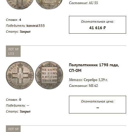
Состояние:
AU 55
▾
Ставок:
4
Окончательная цена:
Победитель:
konoval333
41 616 ₽
Статус:
Закрыт
▾
ЛОТ №
153
Полуполтинник 1798 года,
СП-ОМ
Металл:
Серебро 5,39 г.
Состояние:
MS 62
Ставок:
0
Окончательная цена:
Победитель:
—
—
Статус:
Закрыт
ЛОТ №