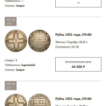
Победитель:
—
—
Статус:
Закрыт
ЛОТ №
156
Рубль 1801 года, СМ-АИ
Металл:
Серебро 20,42 г.
Состояние:
AU 58
Ставок:
3
Окончательная цена:
Победитель:
Superbublik
44 000 ₽
Статус:
Закрыт
ЛОТ №
157
Рубль 1801 года, СМ-АИ