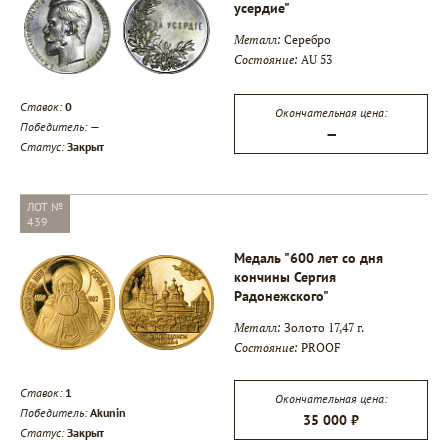
усердие"
Металл:
Серебро
Состояние:
AU 53
Ставок:
0
Окончательная цена:
Победитель:
—
—
Статус:
Закрыт
ЛОТ №
439
Медаль "600 лет со дня
кончины Сергия
Радонежского"
Металл:
Золото 17,47 г.
Состояние:
PROOF
Ставок:
1
Окончательная цена:
Победитель:
Akunin
35 000 ₽
Статус:
Закрыт