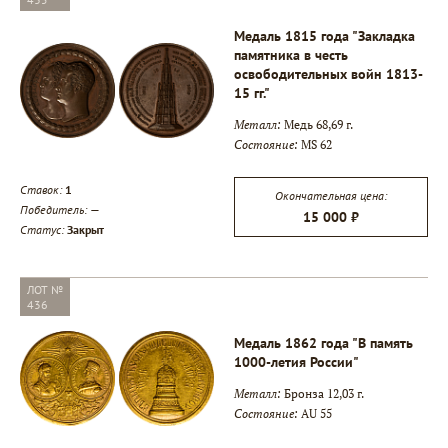
Медаль 1815 года "Закладка
памятника в честь
освободительных войн 1813-
15 гг."
▾
Металл:
Медь 68,69 г.
Состояние:
MS 62
▾
Ставок:
1
Окончательная цена:
Победитель:
—
15 000 ₽
▾
Статус:
Закрыт
ЛОТ №
436
Медаль 1862 года "В память
1000-летия России"
Металл:
Бронза 12,03 г.
Состояние:
AU 55