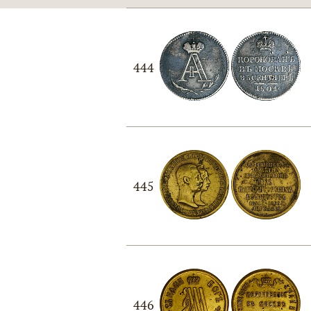
444
445
446