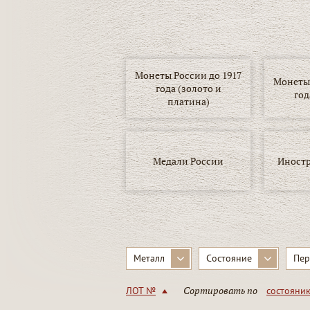
Монеты России до 1917
Монеты 
года (золото и
год
платина)
Медали России
Иност
▾
Металл
Состояние
Пер
Сортировать по
ЛОТ №
состояни