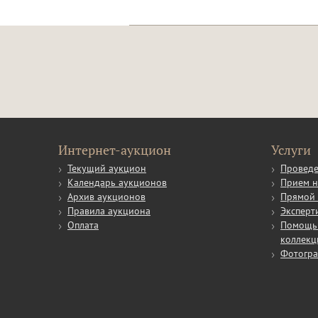
Интернет-аукцион
Услуги
Текущий аукцион
Проведе
Календарь аукционов
Прием н
Архив аукционов
Прямой 
Правила аукциона
Эксперт
Оплата
Помощь 
коллекц
Фотогр