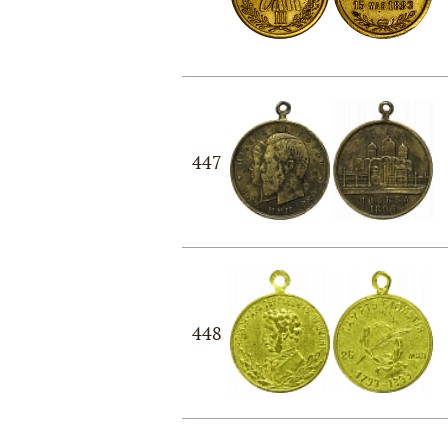
447
448