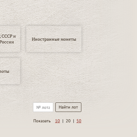
 СССР и
Иностранные монеты
России
лоты
Показать
10
|
20
|
50