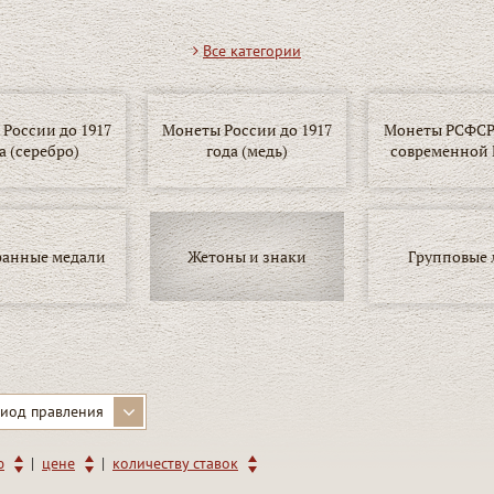
Все категории
России до 1917
Монеты России до 1917
Монеты РСФСР,
а (серебро)
года (медь)
современной 
ранные медали
Жетоны и знаки
Групповые 
иод правления
|
|
ю
цене
количеству ставок