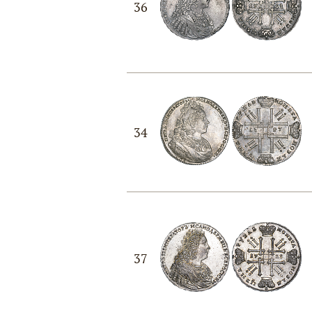
36
34
37