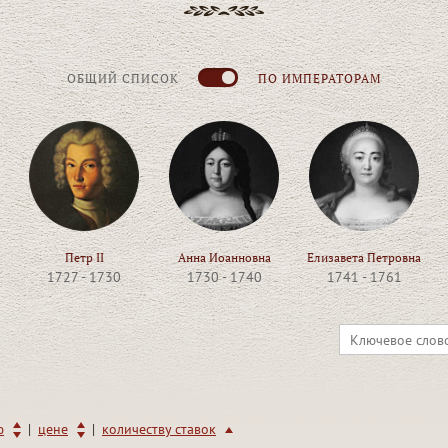
ОБЩИЙ СПИСОК
ПО ИМПЕРАТОРАМ
Петр II
Анна Иоанновна
Елизавета Петровна
1727 - 1730
1730 - 1740
1741 - 1761
|
|
ю
цене
количеству ставок