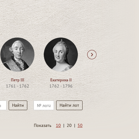
Next
Петр III
Екатерина II
Павел I
1761 - 1762
1762 - 1796
1796 - 1801
1
Показать
10
|
20
|
50