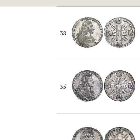
38
35