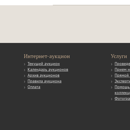
Интернет-аукцион
Услуги
Текущий аукцион
Проведе
Календарь аукционов
Прием н
Архив аукционов
Прямой 
Правила аукциона
Эксперт
Оплата
Помощь 
коллекц
Фотогр