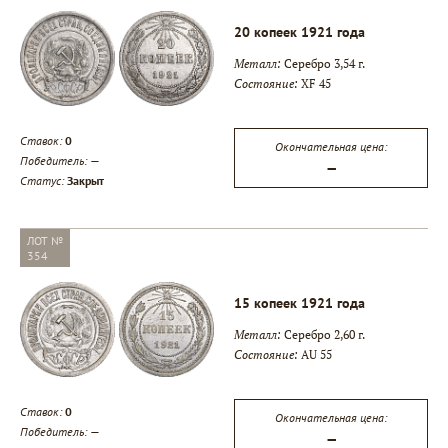
20 копеек 1921 года
Металл:
Серебро 3,54 г.
Состояние:
XF 45
▾
Ставок:
0
Окончательная цена:
Победитель:
—
▾
—
Статус:
Закрыт
▾
ЛОТ №
354
15 копеек 1921 года
Металл:
Серебро 2,60 г.
Состояние:
AU 55
Ставок:
0
Окончательная цена:
Победитель:
—
—