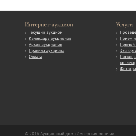
Интернет-аукцион
Услуги
Текущий аукцион
Проведе
Календарь аукционов
Прием н
Архив аукционов
Прямой 
Правила аукциона
Эксперт
Оплата
Помощь 
коллекц
Фотогр
© 2016 Аукционный дом «Имперская монета»