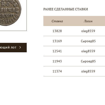
РАНЕЕ СДЕЛАННЫЕ СТАВКИ
Ставка
Логин
13828
oleg8559
13169
Сыроед85
УЮЩИЙ ЛОТ
12541
oleg8559
11943
Сыроед85
11374
oleg8559