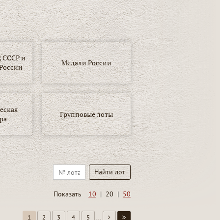
 СССР и
Медали России
России
еская
Групповые лоты
ра
Показать
10
|
20
|
50
1
2
3
4
5
...