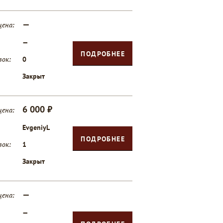
—
цена:
—
ПОДРОБНЕЕ
вок:
0
Закрыт
6 000 ₽
цена:
EvgeniyL
ПОДРОБНЕЕ
вок:
1
Закрыт
—
цена:
—