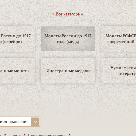
Все категории
России до 1917
Монеты России до 1917
Монеты РСФСР,
а (серебро)
года (медь)
современной 
Нумизматич
анные монеты
Иностранные медали
литерату
иод правления
|
|
ю
цене
количеству ставок