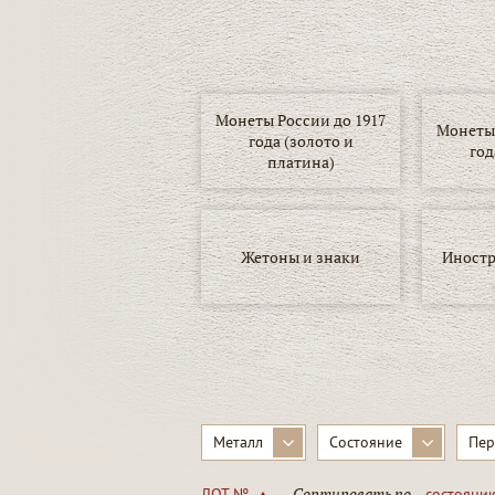
Монеты России до 1917
Монеты 
года (золото и
год
платина)
Жетоны и знаки
Иностр
▾
Металл
Состояние
Пер
Сортировать по
ЛОТ №
состояни