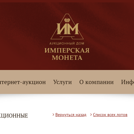
тернет-аукцион
Услуги
О компании
Инф
ЕКЦИОННЫЕ
Вернуться назад
Список всех лотов