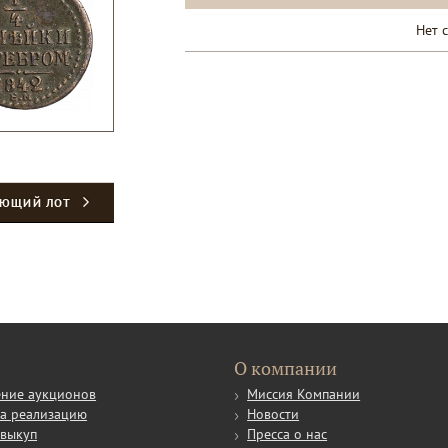
Нет 
УЮЩИЙ ЛОТ
О компании
ние аукционов
Миссия Компании
а реализацию
Новости
выкуп
Пресса о нас