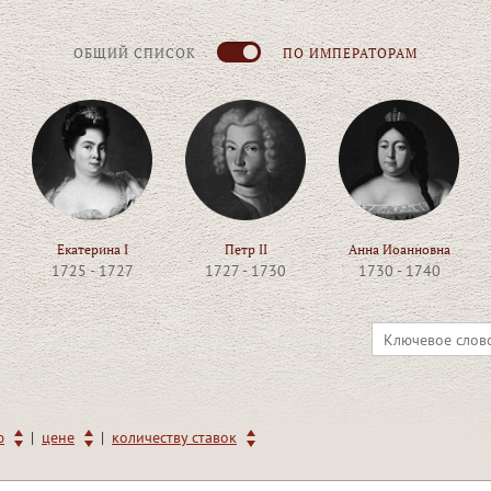
ОБЩИЙ СПИСОК
ПО ИМПЕРАТОРАМ
Екатерина I
Петр II
Анна Иоанновна
1725 - 1727
1727 - 1730
1730 - 1740
|
|
ю
цене
количеству ставок