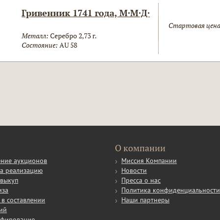
Гривенник 1741 года, М·М·Д·
Стартовая цена
Металл:
Серебро 2,73 г.
Состояние:
AU 58
О компании
ние аукционов
Миссия Компании
а реализацию
Новости
выкуп
Пресса о нас
иза
Политика конфиденциальност
в составлении
Наши партнеры
ий
афирование