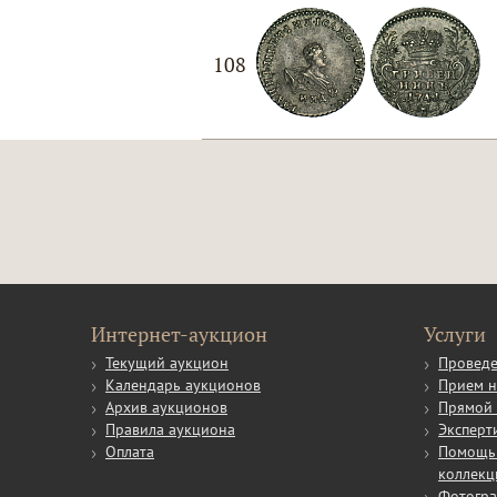
108
Интернет-аукцион
Услуги
Текущий аукцион
Проведе
Календарь аукционов
Прием н
Архив аукционов
Прямой 
Правила аукциона
Эксперт
Оплата
Помощь 
коллекц
Фотогр