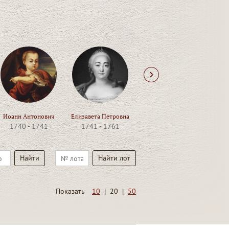
Next
Иоанн Антонович
Елизавета Петровна
Петр III
Е
1740 - 1741
1741 - 1761
1761 - 1762
1
Показать
10
|
20
|
50