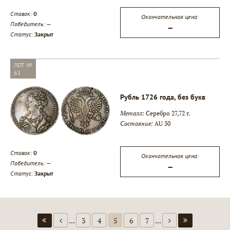
Ставок:
0
Окончательная цена:
Победитель:
—
—
Статус:
Закрыт
ЛОТ №
61
Рубль 1726 года, без букв
Металл:
Серебро 27,72 г.
Состояние:
AU 50
Ставок:
0
Окончательная цена:
Победитель:
—
—
Статус:
Закрыт
...
3
4
5
6
7
...