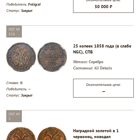
Победитель:
Poligraf
50 000 ₽
Статус:
Закрыт
ЛОТ №
326
25 копеек 1858 года (в слабе
NGC), СПБ
Металл:
Серебро
Состояние:
AU Details
Ставок:
0
Окончательная цена:
Победитель:
—
—
Статус:
Закрыт
ЛОТ №
3
Наградной золотой в 1
червонец, новодел