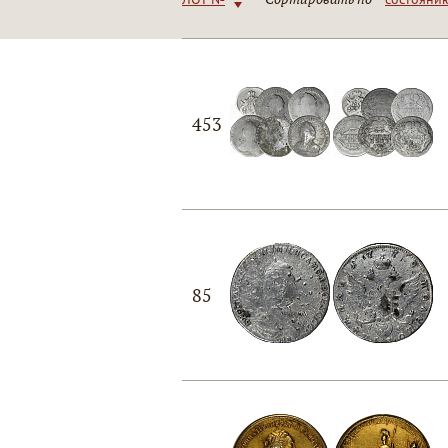
453
85