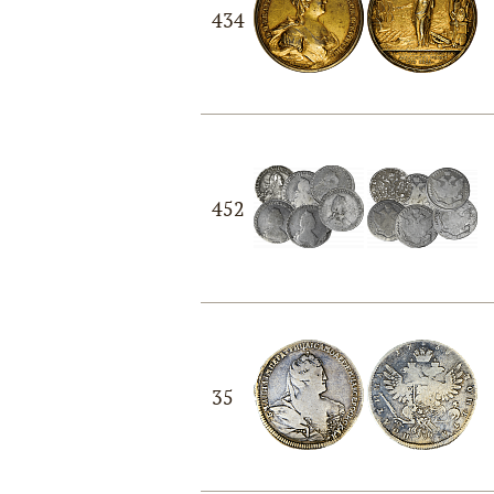
434
452
35