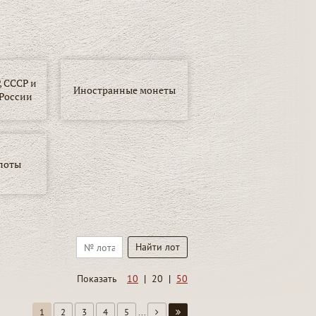
 СССР и
Иностранные монеты
России
лоты
Показать
10
|
20
|
50
1
2
3
4
5
...