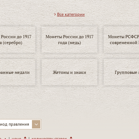
Все категории
России до 1917
Монеты России до 1917
Монеты РСФСР,
а (серебро)
года (медь)
современной 
ранные медали
Жетоны и знаки
Групповые 
иод правления
|
|
ю
цене
количеству ставок