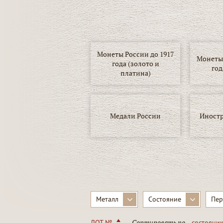
Монеты России до 1917
Монеты 
года (золото и
год
платина)
Медали России
Иност
▾
Металл
Состояние
Пер
Сортировать по
ЛОТ №
состояни