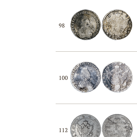
98
100
112