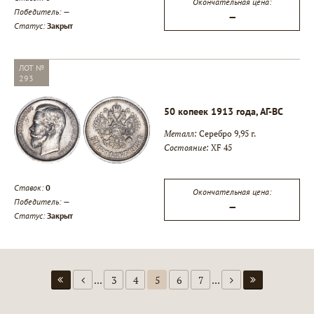
Окончательная цена:
Победитель:
—
—
Статус:
Закрыт
ЛОТ №
293
50 копеек 1913 года, АГ-ВС
Металл:
Серебро 9,95 г.
Состояние:
XF 45
Ставок:
0
Окончательная цена:
Победитель:
—
—
Статус:
Закрыт
...
3
4
5
6
7
...