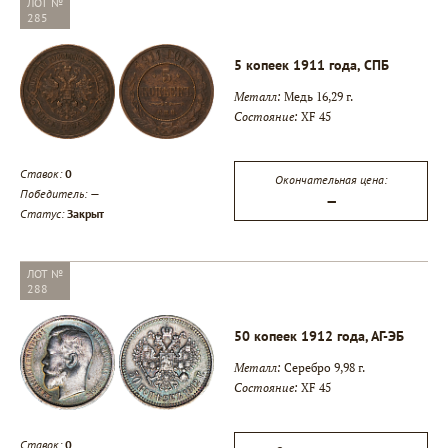
ЛОТ №
285
5 копеек 1911 года, СПБ
Металл:
Медь 16,29 г.
Состояние:
XF 45
Ставок:
0
Окончательная цена:
Победитель:
—
—
Статус:
Закрыт
ЛОТ №
288
50 копеек 1912 года, АГ-ЭБ
Металл:
Серебро 9,98 г.
Состояние:
XF 45
Ставок:
0