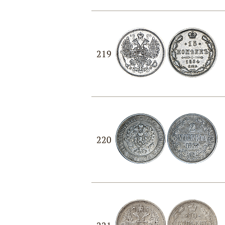
219
220