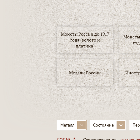
Монеты России до 1917
Монеты 
года (золото и
год
платина)
Медали России
Иност
▾
Металл
Состояние
Пер
Сортировать по
ЛОТ №
состояни