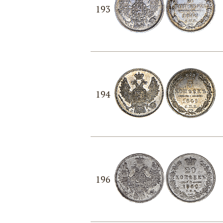
193
194
196