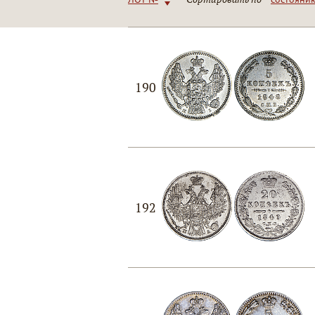
190
192