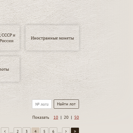
 СССР и
Иностранные монеты
России
лоты
Показать
10
|
20
|
50
...
2
3
4
5
6
...