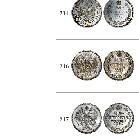
214
216
217