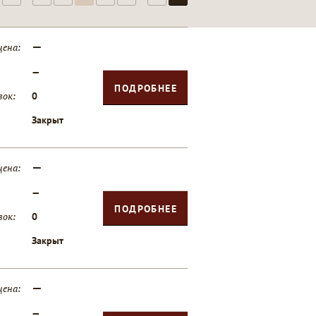
—
цена:
—
ПОДРОБНЕЕ
вок:
0
Закрыт
—
цена:
—
ПОДРОБНЕЕ
вок:
0
Закрыт
—
цена:
—