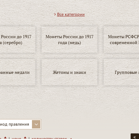
Все категории
России до 1917
Монеты России до 1917
Монеты РСФСР,
а (серебро)
года (медь)
современной 
ранные медали
Жетоны и знаки
Групповые 
иод правления
|
|
ю
цене
количеству ставок