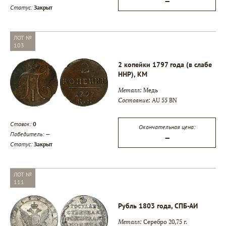
—
Статус:
Закрыт
ЛОТ №
103
2 копейки 1797 года (в слабе
ННР), КМ
Металл:
Медь
Состояние:
AU 55 BN
Ставок:
0
Окончательная цена:
Победитель:
—
—
Статус:
Закрыт
ЛОТ №
111
Рубль 1803 года, СПБ-АИ
Металл:
Серебро 20,75 г.