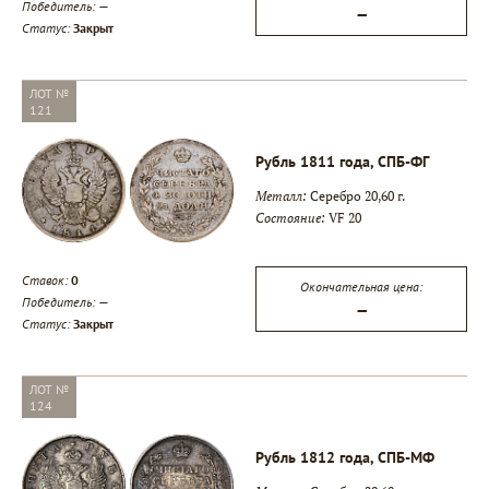
Победитель:
—
—
Статус:
Закрыт
ЛОТ №
121
Рубль 1811 года, СПБ-ФГ
Металл:
Серебро 20,60 г.
Состояние:
VF 20
Ставок:
0
Окончательная цена:
Победитель:
—
—
Статус:
Закрыт
ЛОТ №
124
Рубль 1812 года, СПБ-МФ