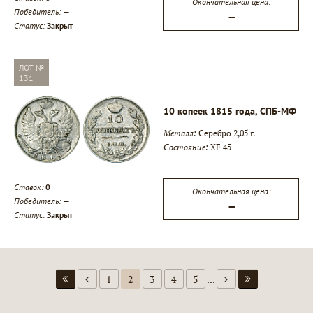
Окончательная цена:
Победитель:
—
—
Статус:
Закрыт
ЛОТ №
131
10 копеек 1815 года, СПБ-МФ
Металл:
Серебро 2,05 г.
Состояние:
XF 45
Ставок:
0
Окончательная цена:
Победитель:
—
—
Статус:
Закрыт
1
2
3
4
5
...