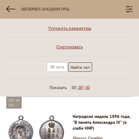
ИНТЕРНЕТ-АУКЦИОН №56
Уточнить параметры
Сортировать
10
|
20
|
50
Показать
ЛОТ №
561
Наградная медаль 1896 года,
"В память Александра III" (в
слабе ННР)
Металл:
Серебро