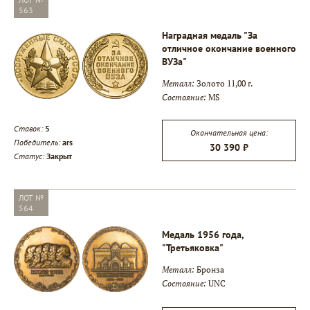
563
Наградная медаль "За
отличное окончание военного
ВУЗа"
▾
Металл:
Золото 11,00 г.
Состояние:
MS
▾
Ставок:
5
Окончательная цена:
Победитель:
ars
30 390 ₽
▾
Статус:
Закрыт
ЛОТ №
564
Медаль 1956 года,
"Третьяковка"
Металл:
Бронза
Состояние:
UNC