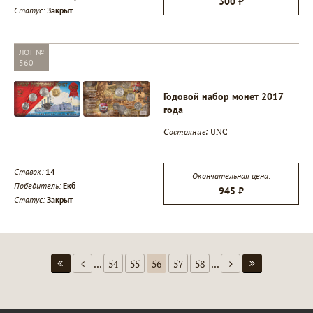
300 ₽
Статус:
Закрыт
ЛОТ №
560
Годовой набор монет 2017
года
Состояние:
UNC
Ставок:
14
Окончательная цена:
Победитель:
Екб
945 ₽
Статус:
Закрыт
...
54
55
56
57
58
...