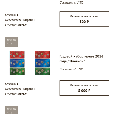
Состояние:
UNC
Ставок:
1
Окончательная цена:
Победитель:
karpo888
300 ₽
Статус:
Закрыт
ЛОТ №
557
Годовой набор монет 2016
года, "Цветной"
Состояние:
UNC
Ставок:
1
Окончательная цена:
Победитель:
karpo888
5 000 ₽
Статус:
Закрыт
ЛОТ №
558