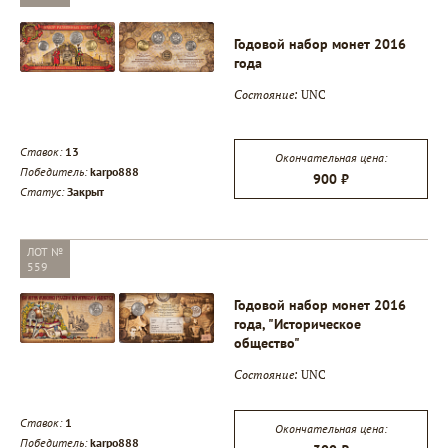
Годовой набор монет 2016
года
Состояние:
UNC
Ставок:
13
Окончательная цена:
Победитель:
karpo888
900 ₽
Статус:
Закрыт
ЛОТ №
559
Годовой набор монет 2016
года, "Историческое
общество"
Состояние:
UNC
Ставок:
1
Окончательная цена:
Победитель:
karpo888