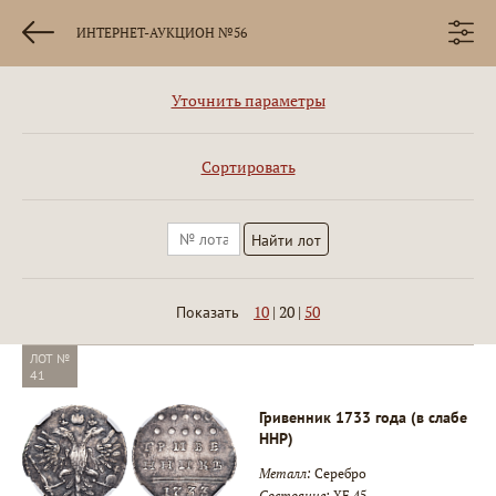
ИНТЕРНЕТ-АУКЦИОН №56
Уточнить параметры
Сортировать
10
|
20
|
50
Показать
ЛОТ №
41
Гривенник 1733 года (в слабе
ННР)
Металл:
Серебро
Состояние:
XF 45