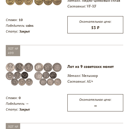
Металл:
Медно-цинковый сплав
Состояние:
VF-XF
Ставок:
10
Окончательная цена:
Победитель:
coins
53 ₽
Статус:
Закрыт
ЛОТ №
499
Лот из 9 советских монет
Металл:
Мельхиор
Состояние:
AU+
Ставок:
0
Окончательная цена:
Победитель:
—
—
Статус:
Закрыт
ЛОТ №