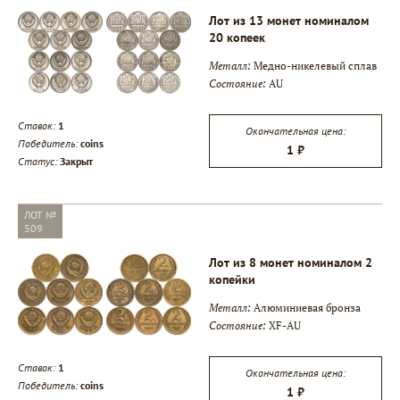
Лот из 13 монет номиналом
20 копеек
Металл:
Медно-никелевый сплав
Состояние:
AU
▾
Ставок:
1
Окончательная цена:
Победитель:
coins
▾
1 ₽
Статус:
Закрыт
▾
ЛОТ №
509
Лот из 8 монет номиналом 2
копейки
Металл:
Алюминиевая бронза
Состояние:
XF-AU
Ставок:
1
Окончательная цена:
Победитель:
coins
1 ₽