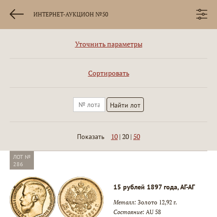
ИНТЕРНЕТ-АУКЦИОН №50
Уточнить параметры
Сортировать
10
|
20
|
50
Показать
ЛОТ №
286
15 рублей 1897 года, АГ-АГ
Металл:
Золото 12,92 г.
Состояние:
AU 58