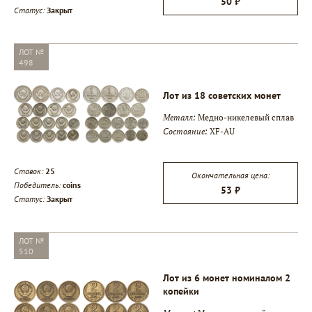
50 ₽
Статус:
Закрыт
ЛОТ №
498
Лот из 18 советских монет
Металл:
Медно-никелевый сплав
Состояние:
XF-AU
Ставок:
25
Окончательная цена:
Победитель:
coins
53 ₽
Статус:
Закрыт
ЛОТ №
510
Лот из 6 монет номиналом 2
копейки