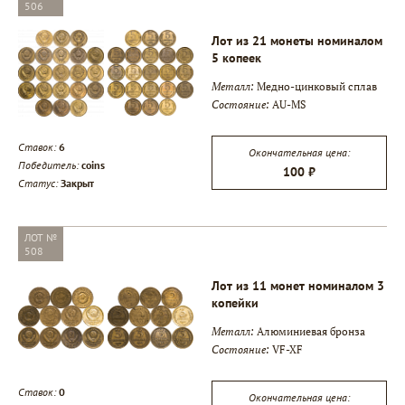
506
Лот из 21 монеты номиналом
5 копеек
Металл:
Медно-цинковый сплав
Состояние:
AU-MS
Ставок:
6
Окончательная цена:
Победитель:
coins
100 ₽
Статус:
Закрыт
ЛОТ №
508
Лот из 11 монет номиналом 3
копейки
Металл:
Алюминиевая бронза
Состояние:
VF-XF
Ставок:
0
Окончательная цена: