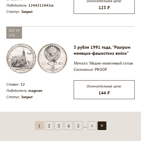
Окончательная цена:
Победитель:
1244212442ss
123 ₽
Статус:
Закрыт
ЛОТ №
438
3 рубля 1991 года, "Разгром
немецко-фашистких войск"
Металл:
Медно-никелевый сплав
Состояние:
PROOF
Ставок:
12
Окончательная цена:
Победитель:
magnum
144 ₽
Статус:
Закрыт
1
2
3
4
5
...