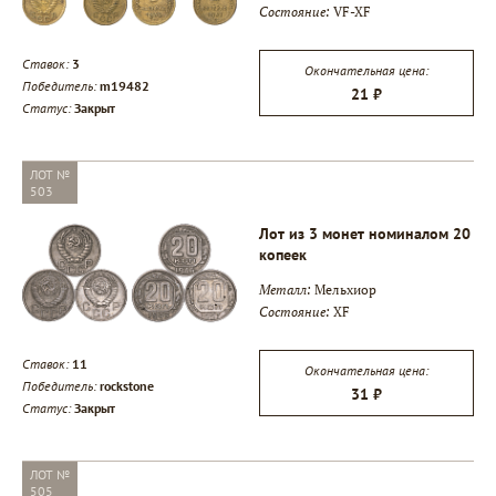
Состояние:
VF-XF
Ставок:
3
Окончательная цена:
Победитель:
m19482
21 ₽
Статус:
Закрыт
ЛОТ №
503
Лот из 3 монет номиналом 20
копеек
Металл:
Мельхиор
Состояние:
XF
Ставок:
11
Окончательная цена:
Победитель:
rockstone
31 ₽
Статус:
Закрыт
ЛОТ №
505