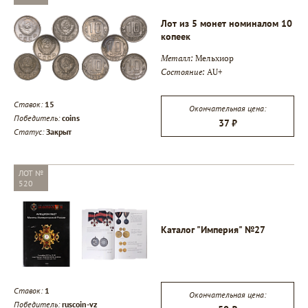
Лот из 5 монет номиналом 10
копеек
Металл:
Мельхиор
Состояние:
AU+
Ставок:
15
Окончательная цена:
Победитель:
coins
37 ₽
Статус:
Закрыт
ЛОТ №
520
Каталог "Империя" №27
Ставок:
1
Окончательная цена:
Победитель:
ruscoin-vz