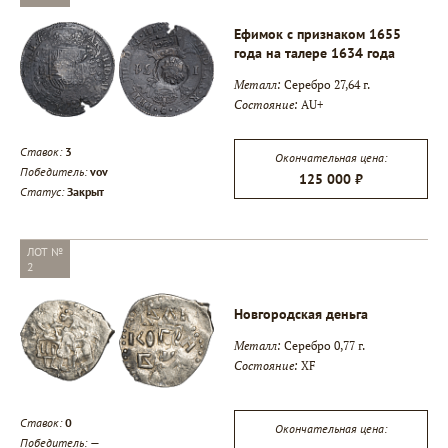
Ефимок с признаком 1655
года на талере 1634 года
Металл:
Серебро 27,64 г.
Состояние:
AU+
Ставок:
3
Окончательная цена:
Победитель:
vov
125 000 ₽
Статус:
Закрыт
ЛОТ №
2
Новгородская деньга
Металл:
Серебро 0,77 г.
Состояние:
XF
Ставок:
0
Окончательная цена:
Победитель:
—