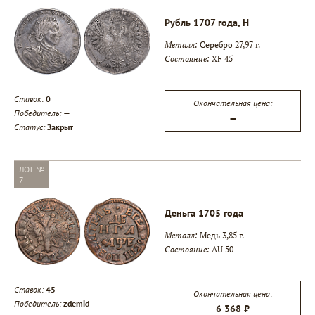
Рубль 1707 года, H
Металл:
Серебро 27,97 г.
Состояние:
XF 45
Ставок:
0
Окончательная цена:
Победитель:
—
—
▾
Статус:
Закрыт
▾
ЛОТ №
7
▾
Деньга 1705 года
Металл:
Медь 3,85 г.
Состояние:
AU 50
Ставок:
45
Окончательная цена:
Победитель:
zdemid
6 368 ₽