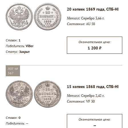
20 копеек 1869 года, СПБ-НI
Металл:
Серебро 3,66 г.
Состояние:
AU 58
Ставок:
1
Окончательная цена:
Победитель:
ViBer
1 200 ₽
▾
Статус:
Закрыт
▾
ЛОТ №
367
▾
15 копеек 1868 года, СПБ-НI
Металл:
Серебро 2,42 г.
Состояние:
VF 30
Ставок:
0
Окончательная цена:
Победитель:
—
—