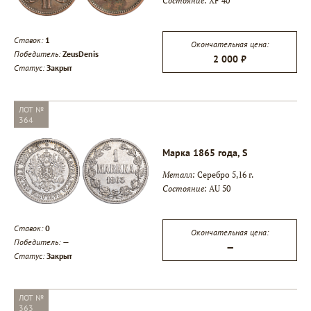
Состояние:
XF 40
Ставок:
1
Окончательная цена:
Победитель:
ZeusDenis
2 000 ₽
Статус:
Закрыт
ЛОТ №
364
Марка 1865 года, S
Металл:
Серебро 5,16 г.
Состояние:
AU 50
Ставок:
0
Окончательная цена:
Победитель:
—
—
Статус:
Закрыт
ЛОТ №
363