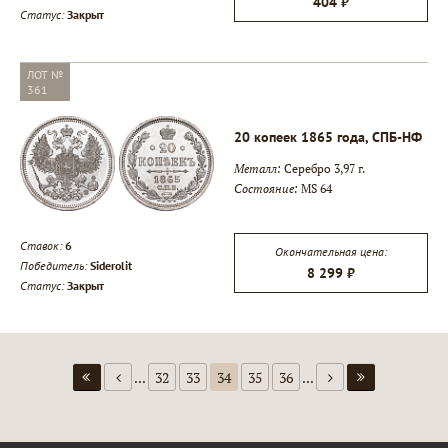
404 ₽
Статус:
Закрыт
ЛОТ №
361
20 копеек 1865 года, СПБ-НФ
Металл:
Серебро 3,97 г.
Состояние:
MS 64
Ставок:
6
Окончательная цена:
Победитель:
Siderolit
8 299 ₽
Статус:
Закрыт
...
32
33
34
35
36
...