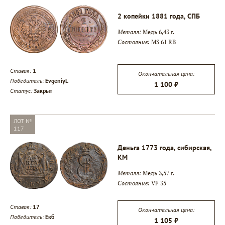
2 копейки 1881 года, СПБ
Металл:
Медь 6,43 г.
Состояние:
MS 61 RB
Ставок:
1
Окончательная цена:
Победитель:
EvgeniyL
1 100 ₽
▾
Статус:
Закрыт
▾
ЛОТ №
117
Деньга 1773 года, сибирская,
▾
КМ
Металл:
Медь 3,57 г.
Состояние:
VF 35
Ставок:
17
Окончательная цена:
Победитель:
Екб
1 105 ₽