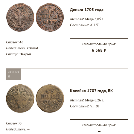
Деньга 1705 года
Металл:
Медь 3,85 г.
Состояние:
AU 50
Ставок:
45
Окончательная цена:
Победитель:
zdemid
6 368 ₽
▾
Статус:
Закрыт
▾
ЛОТ №
9
▾
Копейка 1707 года, БК
Металл:
Медь 8,26 г.
Состояние:
VF 30
Ставок:
0
Окончательная цена:
Победитель:
—
—