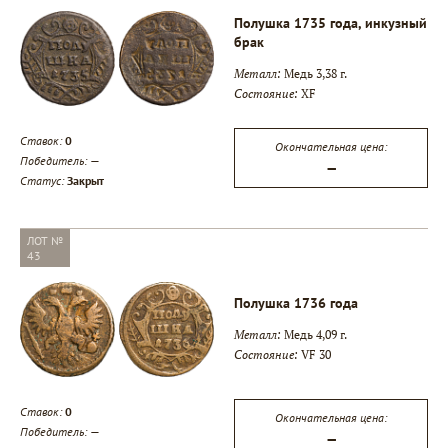
Полушка 1735 года, инкузный
брак
Металл:
Медь 3,38 г.
Состояние:
XF
Ставок:
0
Окончательная цена:
Победитель:
—
—
▾
Статус:
Закрыт
▾
ЛОТ №
43
▾
Полушка 1736 года
Металл:
Медь 4,09 г.
Состояние:
VF 30
Ставок:
0
Окончательная цена:
Победитель:
—
—