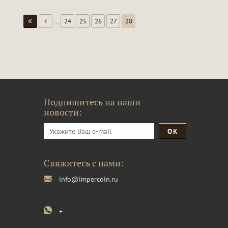
...
24
25
26
27
28
Подпишитесь на наши
новости:
и
Свяжитесь с нами:
info@impercoin.ru
+