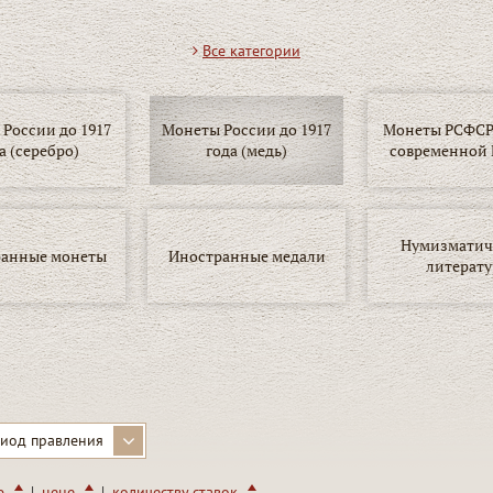
Все категории
России до 1917
Монеты России до 1917
Монеты РСФСР,
а (серебро)
года (медь)
современной 
Нумизматич
анные монеты
Иностранные медали
литерату
иод правления
|
|
ю
цене
количеству ставок