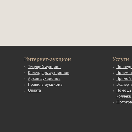
Интернет-аукцион
Услуги
Текущий аукцион
Проведе
Календарь аукционов
Прием н
Архив аукционов
Прямой 
Правила аукциона
Эксперт
Оплата
Помощь 
коллекц
Фотогр