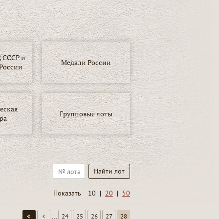
 СССР и
Медали России
России
еская
Групповые лоты
ра
Показать
10
|
20
|
50
...
24
25
26
27
28