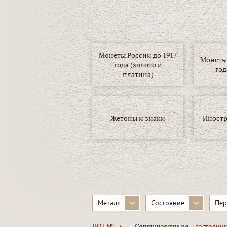
Монеты России до 1917
Монеты 
года (золото и
год
платина)
Жетоны и знаки
Иностр
▾
Металл
Состояние
Пер
Сортировать по
ЛОТ №
состояни