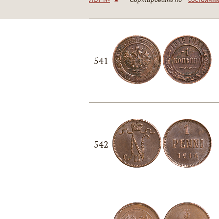
541
542