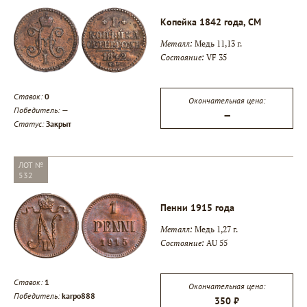
Копейка 1842 года, СМ
Металл:
Медь 11,13 г.
Состояние:
VF 35
Ставок:
0
Окончательная цена:
Победитель:
—
—
▾
Статус:
Закрыт
▾
ЛОТ №
532
▾
Пенни 1915 года
Металл:
Медь 1,27 г.
Состояние:
AU 55
Ставок:
1
Окончательная цена:
Победитель:
karpo888
350 ₽