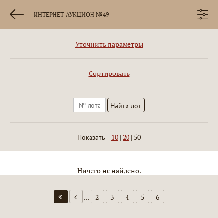
ИНТЕРНЕТ-АУКЦИОН №49
Уточнить параметры
Сортировать
10
|
20
|
50
Показать
Ничего не найдено.
...
2
3
4
5
6