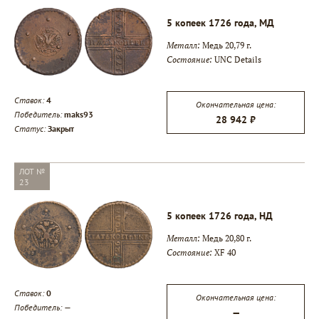
5 копеек 1726 года, МД
Металл:
Медь 20,79 г.
Состояние:
UNC Details
Ставок:
4
Окончательная цена:
Победитель:
maks93
28 942 ₽
▾
Статус:
Закрыт
▾
ЛОТ №
23
▾
5 копеек 1726 года, НД
Металл:
Медь 20,80 г.
Состояние:
XF 40
Ставок:
0
Окончательная цена:
Победитель:
—
—